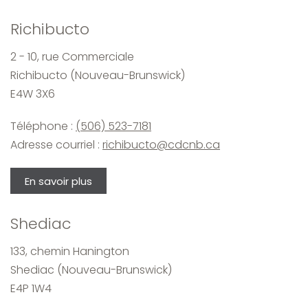
Richibucto
2 - 10, rue Commerciale
Richibucto (Nouveau-Brunswick)
E4W 3X6
Téléphone :
(506) 523-7181
Adresse courriel :
richibucto@cdcnb.ca
En savoir plus
Shediac
133, chemin Hanington
Shediac (Nouveau-Brunswick)
E4P 1W4